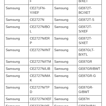
F
B/XET
Samsung
CE271FN-
Samsung
GE872T-
Y/XEF
BC/XET
Samsung
CE2727N
Samsung
GE872T-S
Samsung
CE2727N/BO
Samsung
GE872T-
L
S/XEF
Samsung
CE2727N/ER
Samsung
GE872T-
P
S/XET
Samsung
CE2727N/INT
Samsung
GE87GLT-
B/XTL
Samsung
CE2727N/ITM
Samsung
GE87GR
Samsung
CE2727N/LIB
Samsung
GE87GR/BWT
Samsung
CE2727N/MA
Samsung
GE87GR-G
K
Samsung
CE2727N/TP
Samsung
GE87GR-
D
G/BWT
Samsung
CE2727N/XEF
Samsung
GE87H
Samsung
CE2727N/XE
Samsung
GE87H/BAL