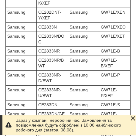
K/XEF
Samsung
CE282DNT-
Samsung
GW71E/XEN
Y/XEF
Samsung
CE2833N
Samsung
GW71E/XEO
Samsung
CE2833N/DO
Samsung
GW71E/XET
G
Samsung
CE2833NR
Samsung
GW71E-B
Samsung
CE2833NR/B
Samsung
GW71E-
WT
B/XEF
Samsung
CE2833NR-
Samsung
GW71E-P
D/BWT
Samsung
CE2833NR-
Samsung
GW71E-
U/BWT
P/XEF
Samsung
CE283DN
Samsung
GW71E-S
Samsung
CE283DN/GE
Samsung
GW71E-
N
S/XEC
Зараз у компанії неробочий час. Замовлення та
повідомлення будуть оброблені з 10:00 найближчого
Samsung
CE283DN/RC
Samsung
GW71E-
робочого дня (завтра, 08.08).
L
S/XEH