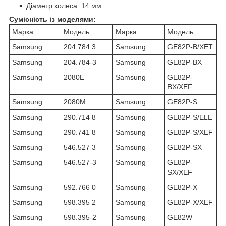
Діаметр колеса: 14 мм.
Сумісність із моделями:
Марка
Модель
Марка
Модель
Samsung
204.784 3
Samsung
GE82P-B/XET
Samsung
204.784-3
Samsung
GE82P-BX
Samsung
2080E
Samsung
GE82P-
BX/XEF
Samsung
2080M
Samsung
GE82P-S
Samsung
290.714 8
Samsung
GE82P-S/ELE
Samsung
290.741 8
Samsung
GE82P-S/XEF
Samsung
546.527 3
Samsung
GE82P-SX
Samsung
546.527-3
Samsung
GE82P-
SX/XEF
Samsung
592.766 0
Samsung
GE82P-X
Samsung
598.395 2
Samsung
GE82P-X/XEF
Samsung
598.395-2
Samsung
GE82W