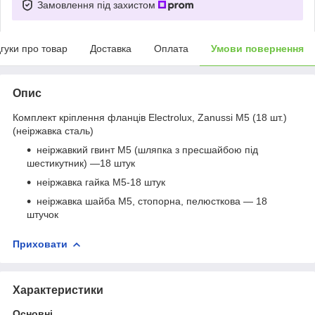
Замовлення під захистом
дгуки про товар
Доставка
Оплата
Умови повернення
Опис
Комплект кріплення фланців Electrolux, Zanussi M5 (18 шт.)
(неіржавка сталь)
неіржавкий гвинт М5 (шляпка з пресшайбою під
шестикутник) —18 штук
неіржавка гайка М5-18 штук
неіржавка шайба М5, стопорна, пелюсткова — 18
штучок
Приховати
Характеристики
Основні