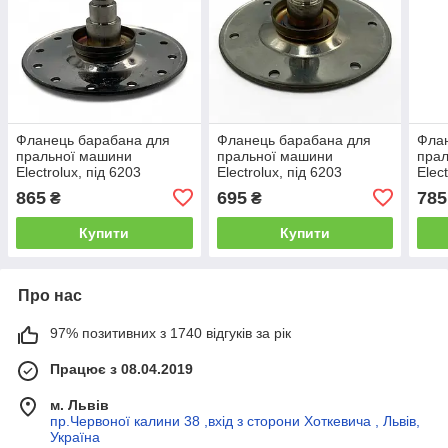
Фланець барабана для
Фланець барабана для
Фла
пральної машини
пральної машини
пра
Electrolux, під 6203
Electrolux, під 6203
Elec
(ведучий, шліц,
(ведучий, нержавіюча
підш
865
695
785
₴
₴
нержавіюча сталь)
сталь) N1
Elec
(нер
Купити
Купити
Про нас
97% позитивних з 1740 відгуків за рік
Працює з 08.04.2019
м. Львів
пр.Червоної калини 38 ,вхід з сторони Хоткевича , Львів,
Україна