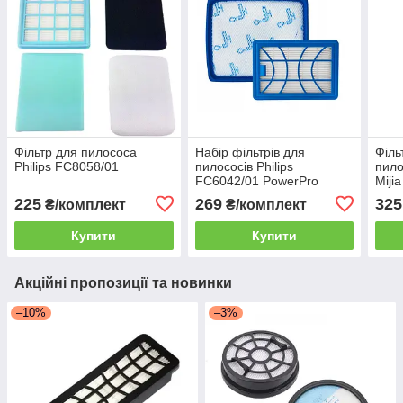
Фільтр для пилососа
Набір фільтрів для
Філь
Philips FC8058/01
пилососів Philips
пило
FC6042/01 PowerPro
Miji
Expert
225
269
325
₴/комплект
₴/комплект
Купити
Купити
Акційні пропозиції та новинки
–10%
–3%