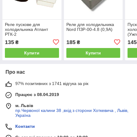
Реле пускове для
Реле для холодильника
Пуск
холодильника Атлант
Nord ПЗР-00-4.8 (0,9А)
холо
РТК-2
(Ужг
135
185
145
₴
₴
Купити
Купити
Про нас
97% позитивних з 1741 відгука за рік
Працює з 08.04.2019
м. Львів
пр.Червоної калини 38 ,вхід з сторони Хоткевича , Львів,
Україна
Контакти