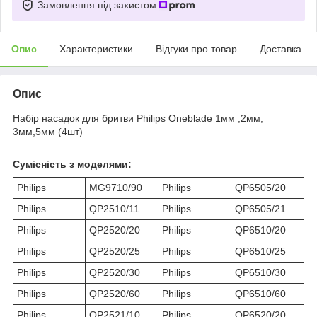
Замовлення під захистом
Опис
Характеристики
Відгуки про товар
Доставка
Опис
Набір насадок для бритви Philips Oneblade 1мм ,2мм,
3мм,5мм (4шт)
Сумісність з моделями:
Philips
MG9710/90
Philips
QP6505/20
Philips
QP2510/11
Philips
QP6505/21
Philips
QP2520/20
Philips
QP6510/20
Philips
QP2520/25
Philips
QP6510/25
Philips
QP2520/30
Philips
QP6510/30
Philips
QP2520/60
Philips
QP6510/60
Philips
QP2521/10
Philips
QP6520/20