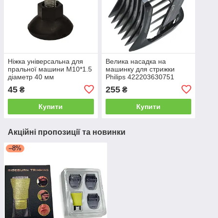
Ніжка універсальна для
Велика насадка на
пральної машини М10*1.5
машинку для стрижки
діаметр 40 мм
Philips 422203630751
CP0406/01
45
255
₴
₴
Купити
Купити
Акційні пропозиції та новинки
–8%