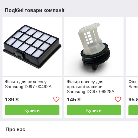
Подібні товари компанії
Фільтр для пилососу
Фільтр насосу для
Філь
Samsung DJ97-00492A
пральної машини
Sam
Samsung DC97-09928A
139
145
95
₴
₴
Купити
Купити
Про нас