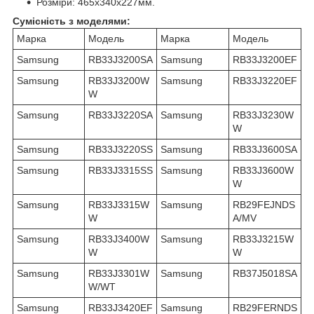
Розміри: 465x340x227мм.
Сумісність з моделями:
Марка
Модель
Марка
Модель
Samsung
RB33J3200SA
Samsung
RB33J3200EF
Samsung
RB33J3200W
Samsung
RB33J3220EF
W
Samsung
RB33J3220SA
Samsung
RB33J3230W
W
Samsung
RB33J3220SS
Samsung
RB33J3600SA
Samsung
RB33J3315SS
Samsung
RB33J3600W
W
Samsung
RB33J3315W
Samsung
RB29FEJNDS
W
A/MV
Samsung
RB33J3400W
Samsung
RB33J3215W
W
W
Samsung
RB33J3301W
Samsung
RB37J5018SA
W/WT
Samsung
RB33J3420EF
Samsung
RB29FERNDS