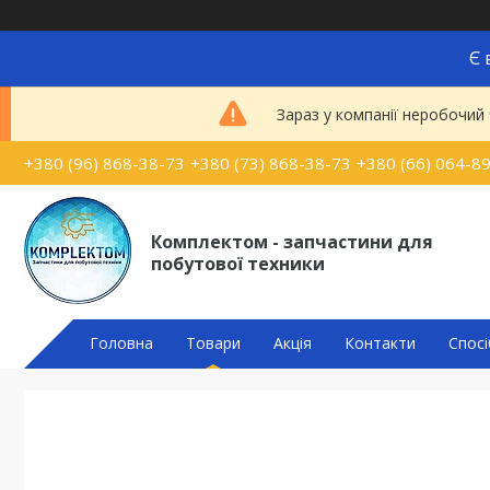
Є 
Зараз у компанії неробочий
+380 (96) 868-38-73
+380 (73) 868-38-73
+380 (66) 064-8
Комплектом - запчастини для
побутової техники
Головна
Товари
Акція
Контакти
Спосі