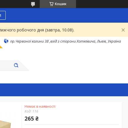
Кошик
и
ижчого робочого дня (завтра, 10.08).
пр.Червоної калини 38 ,вхід з сторони Хоткевича, Львів, Україна
Немає в наявності
Код:
116
265 ₴