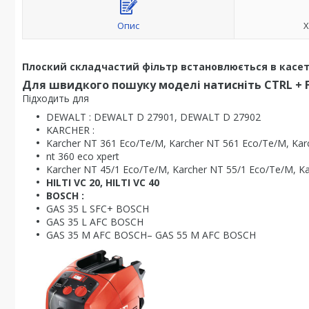
Опис
Х
Плоский складчастий фільтр встановлюється в касету
Для швидкого пошуку моделі натисніть CTRL + 
Підходить для
DEWALT : DEWALT D 27901, DEWALT D 27902
KARCHER :
Karcher NT 361 Eco/Te/M, Karcher NT 561 Eco/Te/M, Kar
nt 360 eco xpert
Karcher NT 45/1 Eco/Te/M, Karcher NT 55/1 Eco/Te/M, K
HILTI VC 20, HILTI VC 40
BOSCH :
GAS 35 L SFC+ BOSCH
GAS 35 L AFC BOSCH
GAS 35 M AFC BOSCH– GAS 55 M AFC BOSCH