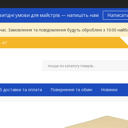
вигідні умови для майстрів — напишіть нам
Написат
 час. Замовлення та повідомлення будуть оброблені з 10:00 найбл
9-47
б доставки та оплата
Повернення та обмін
Новинки