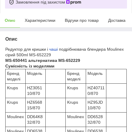
Замовлення під захистом
Опис
Характеристики
Відгуки про товар
Доставка
Опис
Редуктор для кришки і
чаші
подрібнювача блендера Moulinex
сірий 500ml MS-652229
MS-650441 альтернатива MS-652229
Сумісність із моделями
Бренд
Модель
Бренд
Модель
моделі
моделі
Krups
HZ3051
Krups
HZ40711
10/870
0/870
Krups
HZ6568
Krups
HZ95JD
15/870
10/870
Moulinex
DD64K8
Moulinex
DD6528
32/870
32/870
Moulinex
DD6538
Moulinex
DD6538