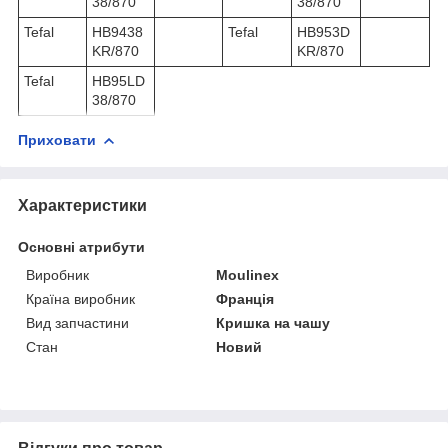
38/870
38/870
Tefal
HB9438
Tefal
HB953D
KR/870
KR/870
Tefal
HB95LD
38/870
Приховати
Характеристики
Основні атрибути
Виробник
Moulinex
Країна виробник
Франція
Вид запчастини
Кришка на чашу
Стан
Новий