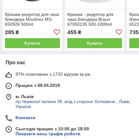
Кришка-редуктор для чаші
Кришка - редуктор для
Криш
блендера Moulinex MS-
чаші блендера Braun
блен
650926 500ml
67050135 500-1000ml
652
285
455
735
₴
₴
Купити
Купити
Про нас
97% позитивних з 1733 відгуків за рік
Працює з 08.04.2019
м. Львів
пр.Червоної калини 38 ,вхід з сторони Хоткевича , Львів,
Україна
Контакти
Сьогодні працює з 10:00 до 18:00
Показати весь графік роботи