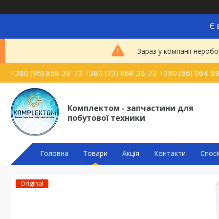
Є 
Зараз у компанії неробо
+380 (96) 868-38-73
+380 (73) 868-38-73
+380 (66) 064-8
Комплектом - запчастини для
побутової техники
Головна
Товари
Акція
Контакти
Спосі
Original