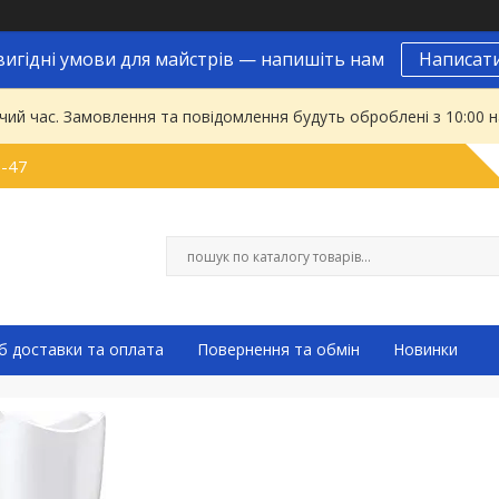
вигідні умови для майстрів — напишіть нам
Написат
чий час. Замовлення та повідомлення будуть оброблені з 10:00 
9-47
б доставки та оплата
Повернення та обмін
Новинки