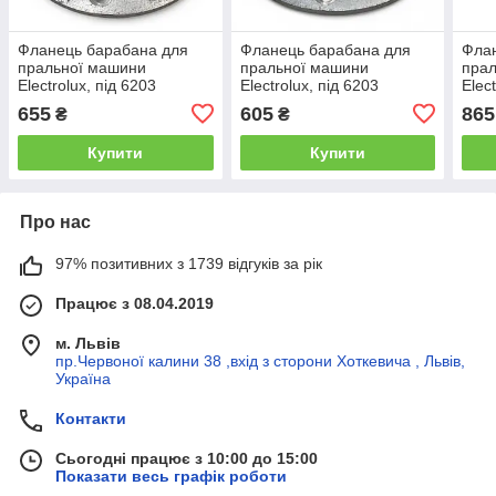
Фланець барабана для
Фланець барабана для
Фла
пральної машини
пральної машини
пра
Electrolux, під 6203
Electrolux, під 6203
Elec
(провідний, шліц,
(ведучий, вал 17x11мм,
(вед
655
605
865
₴
₴
алюміній)
алюміній)
нерж
Купити
Купити
Про нас
97% позитивних з 1739 відгуків за рік
Працює з 08.04.2019
м. Львів
пр.Червоної калини 38 ,вхід з сторони Хоткевича , Львів,
Україна
Контакти
Сьогодні працює з 10:00 до 15:00
Показати весь графік роботи