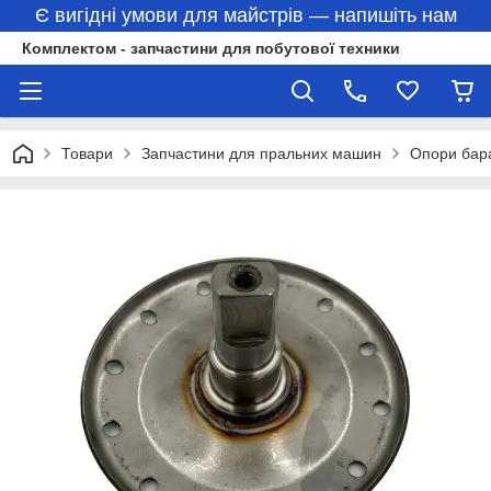
Є вигідні умови для майстрів — напишіть нам
Комплектом - запчастини для побутової техники
Товари
Запчастини для пральних машин
Опори бар