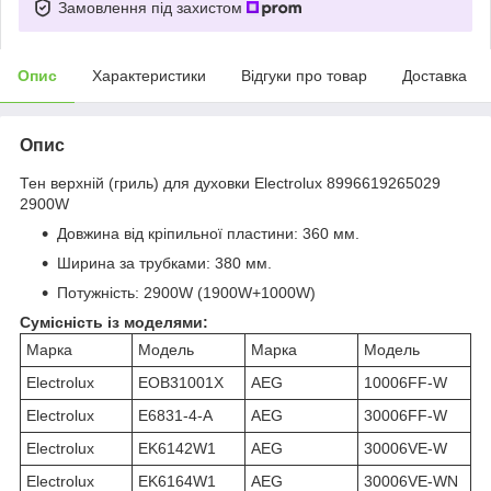
Замовлення під захистом
Опис
Характеристики
Відгуки про товар
Доставка
Опис
Тен верхній (гриль) для духовки Electrolux 8996619265029
2900W
Довжина від кріпильної пластини: 360 мм.
Ширина за трубками: 380 мм.
Потужність: 2900W (1900W+1000W)
Сумісність із моделями:
Марка
Модель
Марка
Модель
Electrolux
EOB31001X
AEG
10006FF-W
Electrolux
E6831-4-A
AEG
30006FF-W
Electrolux
EK6142W1
AEG
30006VE-W
Electrolux
EK6164W1
AEG
30006VE-WN