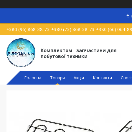
Є 
+380 (96) 868-38-73
+380 (73) 868-38-73
+380 (66) 064-8
Комплектом - запчастини для
побутової техники
Головна
Товари
Акція
Контакти
Спосі