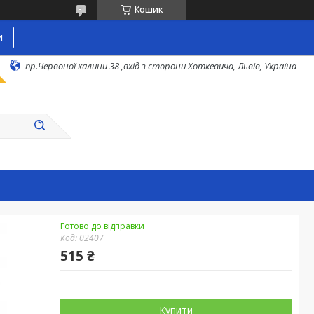
Кошик
и
пр.Червоної калини 38 ,вхід з сторони Хоткевича, Львів, Україна
Готово до відправки
Код:
02407
515 ₴
Купити