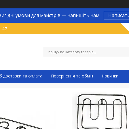
вигідні умови для майстрів — напишіть нам
Написат
9-47
б доставки та оплата
Повернення та обмін
Новинки