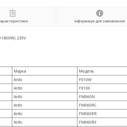
арактеристики
Інформація для замовлення
0+1800W) 230V
Марка
Модель
Ardo
F010W
Ardo
F010X
Ardo
FM060N
Ardo
FM060RC
Ardo
FM060RR
Ardo
FM060RX