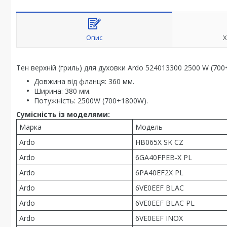
Опис
Х
Тен верхній (гриль) для духовки Ardo 524013300 2500 W (70
Довжина від фланця: 360 мм.
Ширина: 380 мм.
Потужність: 2500W (700+1800W).
Сумісність із моделями:
Марка
Модель
Ardo
HB065X SK CZ
Ardo
6GA40FPEB-X PL
Ardo
6PA40EF2X PL
Ardo
6VE0EEF BLAC
Ardo
6VE0EEF BLAC PL
Ardo
6VE0EEF INOX