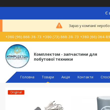
Є 
Зараз у компанії неробо
+380 (96) 868-38-73
+380 (73) 868-38-73
+380 (66) 064-8
Комплектом - запчастини для
побутової техники
Головна
Товари
Акція
Контакти
Спосі
Original