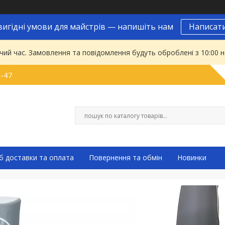
вигідні умови для майстрів — напишіть нам
Написат
чий час. Замовлення та повідомлення будуть оброблені з 10:00 
9-47
б доставки та оплата
Повернення та обмін
Новинки